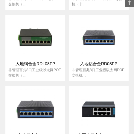
交换机（...
机（非...
入地钢合金RDL08FP
入地铝合金RD08FP
非管理百兆8口工业级以太网POE
非管理百兆8口工业级以太网POE
交换机（...
交换机 ...