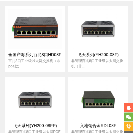
电
电
光
光
光
光
光
2
2
2
4
4
4
三
兆
层
规
换
电
电
电
电
电
口
口
1
2
4
8
4
光
光
光
光
光
光
层
大
万
款
机
电
电
电
电
电
8
16
24
6
8
24
网
容
兆
型
电
电
电
电
电
电
管
量
光
万
插
40G/100G
+2.5G
兆
全国产海系列百兆8口HD08F
飞天系列(YH200-08F)
卡
电
工
百兆8口工业级以太网交换机（非
非管理百兆8口工业级以太网交换
poe款)
机（非...
式
业
交
换
机
飞天系列(YH200-08FP)
入地钢合金RDL08F
非管理百兆8口工业级以太网POE
非管理百兆8口工业级以太网交换