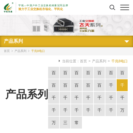
宇航—中国户外工业交换机销量冠军品牌
搜索
致力于工业交换机市场化、平民化
产品系列
首页
产品系列
千兆8电口
当前位置：
首页
>
产品系列
>
千兆8电口
百
百
百
百
百
百
百
兆
兆
兆
兆
兆
兆
兆
百
百
百
百
百
千
千
产品系列
5
8
9
16
24
1
1
兆
兆
兆
兆
兆
兆
兆
千
千
千
千
千
千
千
电
电
电
电
电
光
光
1
1
2
2
4
5
8
兆
兆
兆
兆
兆
兆
兆
千
千
千
千
千
千
万
口
口
口
口
口
1
2
光
光
光
光
光
电
电
16
24
1
1
1
1
2
兆
兆
兆
兆
兆
兆
兆
万
三
常
交
电
电
4
8
4
6
4
口
口