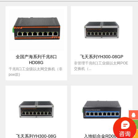
电
电
光
光
光
光
光
2
2
2
4
4
4
三
兆
层
规
换
电
电
电
电
电
口
口
1
2
4
8
4
光
光
光
光
光
光
层
大
万
款
机
电
电
电
电
电
8
16
24
6
8
24
网
容
兆
型
电
电
电
电
电
电
管
量
光
万
插
40G/100G
+2.5G
兆
全国产海系列千兆8口
飞天系列YH300-08GP
卡
HD08G
电
工
非管理千兆8口工业级以太网POE
交换机（...
千兆8口工业级以太网交换机（非
式
poe款)
业
交
换
机
飞天系列YH300-08G
入地铝合金RD08G