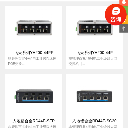
电
电
光
光
光
光
光
2
2
2
4
4
4
三
兆
层
规
换
电
电
电
电
电
口
口
1
2
4
8
4
光
光
光
光
光
光
层
大
万
款
机
电
电
电
电
电
8
16
24
6
8
24
网
容
兆
型
电
电
电
电
电
电
管
量
光
万
插
40G/100G
+2.5G
兆
飞天系列YH200-44FP
飞天系列YH200-44F
卡
电
工
非管理百兆4光4电工业级以太网
非管理百兆4光4电工业级以太网
POE交换...
交换机（...
式
业
交
换
机
入地铝合金RD44F-SFP
入地铝合金RD44F-SC20
非管理百兆4光4电工业级以太网
非管理百兆4光4电工业级以太网