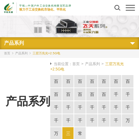
宇航—中国户外工业交换机销量冠军品牌
搜索
致力于工业交换机市场化、平民化
产品系列
首页
产品系列
三层万兆光+2.5G电
当前位置：
首页
>
产品系列
>
三层万兆光
+2.5G电
百
百
百
百
百
百
百
兆
兆
兆
兆
兆
兆
兆
百
百
百
百
百
千
千
产品系列
5
8
9
16
24
1
1
兆
兆
兆
兆
兆
兆
兆
千
千
千
千
千
千
千
电
电
电
电
电
光
光
1
1
2
2
4
5
8
兆
兆
兆
兆
兆
兆
兆
千
千
千
千
千
千
万
口
口
口
口
口
1
2
光
光
光
光
光
电
电
16
24
1
1
1
1
2
兆
兆
兆
兆
兆
兆
兆
万
三
常