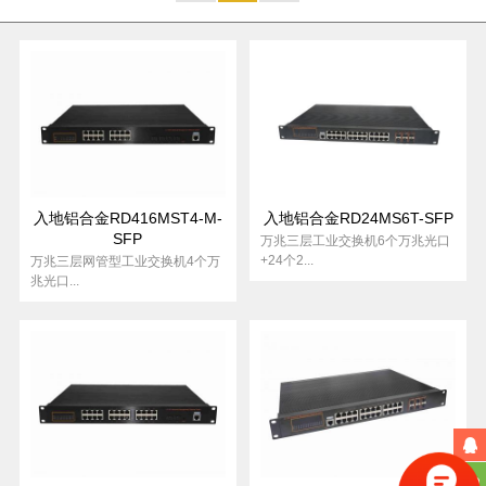
交
电
电
4
8
4
6
4
口
口
电
电
光
光
光
光
光
2
2
2
4
4
4
三
兆
层
规
换
电
电
电
电
电
口
口
1
2
4
8
4
光
光
光
光
光
光
层
大
万
款
机
电
电
电
电
电
8
16
24
6
8
24
网
容
兆
型
电
电
电
电
电
电
管
量
光
万
插
40G/100G
+2.5G
兆
入地铝合金RD416MST4-M-
入地铝合金RD24MS6T-SFP
卡
SFP
电
工
万兆三层工业交换机6个万兆光口
+24个2...
万兆三层网管型工业交换机4个万
式
兆光口...
业
交
换
机