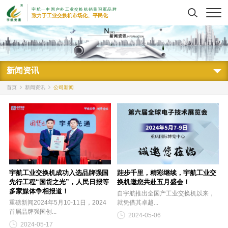
宇航—中国户外工业交换机销量冠军品牌
搜索
致力于工业交换机市场化、平民化
新闻资讯
首页
新闻资讯
公司新闻
宇航工业交换机成功入选品牌强国
跬步千里，精彩继续，宇航工业交
先行工程“国货之光”，人民日报等
换机邀您共赴五月盛会！
多家媒体争相报道！
自宇航推出全国产工业交换机以来，
重磅新闻2024年5月10-11日，2024
就凭借其卓越...
首届品牌强国创...
2024-05-06
2024-05-17