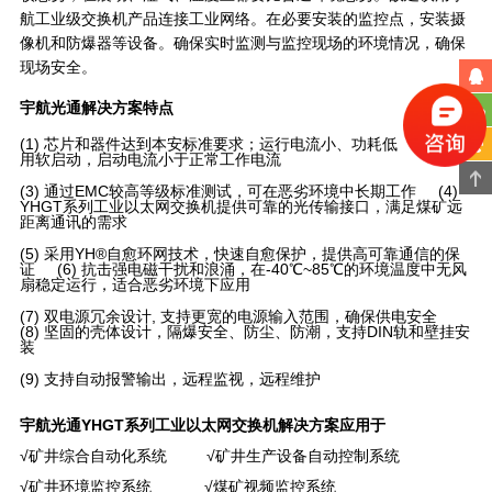
航工业级交换机产品连接工业网络。在必要安装的监控点，安装摄
像机和防爆器等设备。确保实时监测与监控现场的环境情况，确保
现场安全。
宇航光通解决方案特点
(1) 芯片和器件达到本安标准要求；运行电流小、功耗低 (2) 采
用软启动，启动电流小于正常工作电流
(3) 通过EMC较高等级标准测试，可在恶劣环境中长期工作 (4)
YHGT系列工业以太网交换机提供可靠的光传输接口，满足煤矿远
距离通讯的需求
(5) 采用YH®自愈环网技术，快速自愈保护，提供高可靠通信的保
证 (6) 抗击强电磁干扰和浪涌，在-40℃~85℃的环境温度中无风
扇稳定运行，适合恶劣环境下应用
(7) 双电源冗余设计, 支持更宽的电源输入范围，确保供电安全
(8) 坚固的壳体设计，隔爆安全、防尘、防潮，支持DIN轨和壁挂安
装
(9) 支持自动报警输出，远程监视，远程维护
宇航光通YHGT系列工业以太网交换机解决方案应用于
√矿井综合自动化系统 √矿井生产设备自动控制系统
√矿井环境监控系统 √煤矿视频监控系统