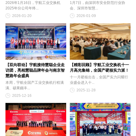
2026年1月16日，宇航工业交换机
1月7日，由深圳市安全防范行业协
2025年分公司年终...
会、深圳市智慧...
2026-01-20
2026-01-09
【双向联动】宇航接待慧聪企业走
【精彩回顾】宇航工业交换机十一
访团，亮相慧聪品牌年会与南京智
月高光集锦，全国产硬核实力派！
慧路年会盛典
十一月硬核出击，全国产实力闪耀行
本周，宇航全国产工业交换机行程满
业盛会进入十...
满、硕果颇丰...
2025-11-28
2025-12-16