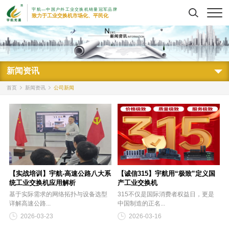
宇航—中国户外工业交换机销量冠军品牌
搜索
致力于工业交换机市场化、平民化
新闻资讯
首页
新闻资讯
公司新闻
【实战培训】宇航-高速公路八大系
【诚信315】宇航用“极致”定义国
统工业交换机应用解析
产工业交换机
基于实际需求的网络拓扑与设备选型
315不仅是国际消费者权益日，更是
详解高速公路...
中国制造的正名...
2026-03-23
2026-03-16