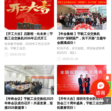
【开工大吉】启新程・向未来｜宇
【年会集锦 】宇航工业交换机
航工业交换机2026年正式开工
2026“深耕国产，实干开路”主题年
会圆满成功！
告别春节假期，2026年工作正式开
始。宇航工业交...
时光不语，岁月如歌。挥别奋进拼搏
的2025，我们...
2026-03-02
2026-01-26
【年终会议】宇航工业交换机2025
【开年大吉】深圳市安全防范行业
年终会议成功召开！共谋发展，迎
协会三十周年盛典，宇航工业交换
接2026新篇章！
机载誉而归！