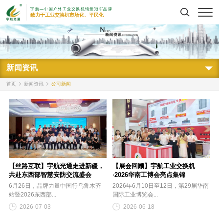
宇航—中国户外工业交换机销量冠军品牌
搜索
致力于工业交换机市场化、平民化
新闻资讯
首页
新闻资讯
公司新闻
【丝路互联】宇航光通走进新疆，
【展会回顾】宇航工业交换机
共赴东西部智慧安防交流盛会
·2026华南工博会亮点集锦
6月26日，品牌力量中国行乌鲁木齐
2026年6月10日至12日，第29届华南
站暨2026东西部...
国际工业博览会...
2026-07-03
2026-06-18