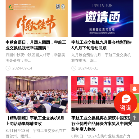
中秋良辰日，月圆人团圆，宇航工
宇航工业交换机九月展会精彩预告
业交换机祝您幸福圆满！
&八月下旬活动回顾
月圆中秋夜中秋团圆人相守，幸福美
九月展会预告九月，宇航工业交换机
满处处有；举...
将在重庆、深...
2024-09-14
2024-08-31
【精彩回顾】宇航工业交换机8月
宇航工业交换机再次荣获中国安防
上旬活动集锦请查收
行业优秀产品解决方案奖及中国安
防年度人物奖
8月1日至13日，宇航工业交换机在广
西贺州、梧州...
8月8日，“2024安防行业新质生产力