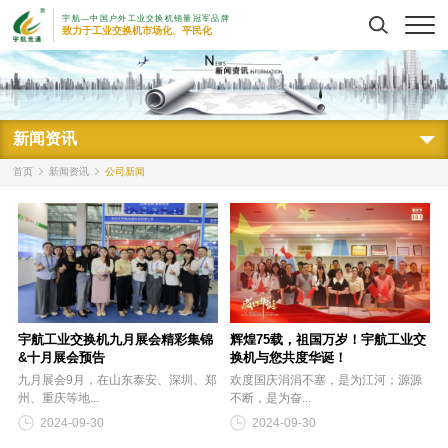
宇航—中国户外工业交换机销量冠军品牌
搜索
致力于工业交换机市场化、平民化
新闻资讯
首页
新闻资讯
公司新闻
宇航工业交换机九月展会精彩集锦
辉煌75载，祖国万岁！宇航工业交
&十月展会预告
换机与您共度华诞！
九月展会9月，在山东泰安、深圳、郑
欢度国庆涓涓不塞，是为江河；源源
州、重庆等地...
不断，是为奋...
2024-09-30
2024-09-30